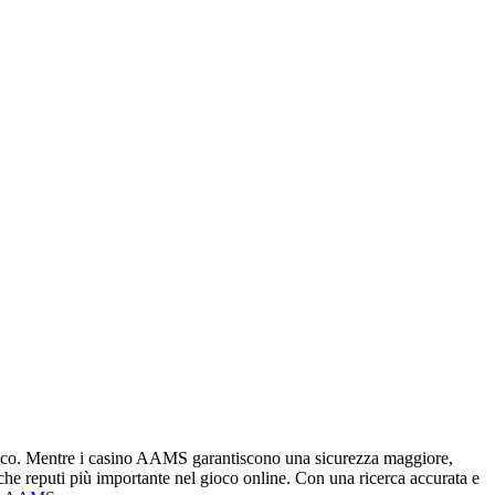
ioco. Mentre i casino AAMS garantiscono una sicurezza maggiore,
he reputi più importante nel gioco online. Con una ricerca accurata e