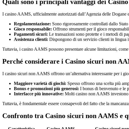
Quali sono i principali vantaggi dei Casi
I casino AAMS, ufficialmente autorizzati dall’Agenzia delle Dogane e 
Regolamentazione:
Sono rigorosamente controllati dallo Stato 
Gioco responsabile:
Offrono strumenti per il gioco responsabile
Pagamenti sicuri:
Le transazioni sono protette e i metodi di pa
Assistenza clienti:
Dispongono di un servizio clienti in lingua it
Tuttavia, i casino AAMS possono presentare alcune limitazioni, come 
Perché considerare i Casino sicuri non A
I casino sicuri non AAMS offrono un’alternativa interessante per i gioc
Maggiore varietà di giochi:
Spesso offrono una scelta più ampi
Bonus e promozioni più generosi:
I bonus di benvenuto e le p
Interfacce più innovative:
Molti casino non AAMS investono in
Tuttavia, è fondamentale essere consapevoli del fatto che la mancanza
Confronto tra Casino sicuri non AAMS e 
Caratteristica
Casino AAMS
Casino sicuri n