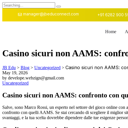
manager@jbeduconnect.com
+91 6282 900 5
Home
A
Casino sicuri non AAMS: confr
Casino sicuri non AAMS: co
JB Edu
>
Blog
>
Uncategorized
>
May 19, 2026
by develope.webzign@gmail.com
Uncategorized
Casino sicuri non AAMS: confronto con q
Salve, sono Marco Rossi, un esperto nel settore del gioco online con 
confronto con quelli AAMS. Se stai cercando di scegliere il miglior s
svantaggi, e la tua scelta dovrebbe dipendere dalle tue esigenze perso