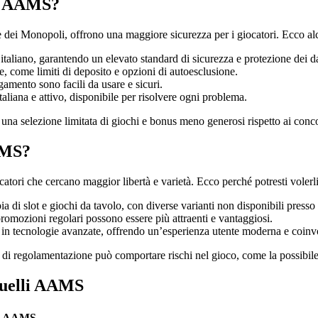
no AAMS?
dei Monopoli, offrono una maggiore sicurezza per i giocatori. Ecco alcu
italiano, garantendo un elevato standard di sicurezza e protezione dei da
, come limiti di deposito e opzioni di autoesclusione.
gamento sono facili da usare e sicuri.
aliana e attivo, disponibile per risolvere ogni problema.
una selezione limitata di giochi e bonus meno generosi rispetto ai co
AMS?
atori che cercano maggior libertà e varietà. Ecco perché potresti volerl
a di slot e giochi da tavolo, con diverse varianti non disponibili pres
romozioni regolari possono essere più attraenti e vantaggiosi.
 tecnologie avanzate, offrendo un’esperienza utente moderna e coinv
 di regolamentazione può comportare rischi nel gioco, come la possibile 
quelli AAMS
on AAMS