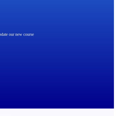
pdate our new course