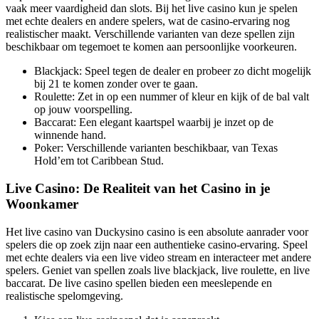
vaak meer vaardigheid dan slots. Bij het live casino kun je spelen
met echte dealers en andere spelers, wat de casino-ervaring nog
realistischer maakt. Verschillende varianten van deze spellen zijn
beschikbaar om tegemoet te komen aan persoonlijke voorkeuren.
Blackjack: Speel tegen de dealer en probeer zo dicht mogelijk
bij 21 te komen zonder over te gaan.
Roulette: Zet in op een nummer of kleur en kijk of de bal valt
op jouw voorspelling.
Baccarat: Een elegant kaartspel waarbij je inzet op de
winnende hand.
Poker: Verschillende varianten beschikbaar, van Texas
Hold’em tot Caribbean Stud.
Live Casino: De Realiteit van het Casino in je
Woonkamer
Het live casino van Duckysino casino is een absolute aanrader voor
spelers die op zoek zijn naar een authentieke casino-ervaring. Speel
met echte dealers via een live video stream en interacteer met andere
spelers. Geniet van spellen zoals live blackjack, live roulette, en live
baccarat. De live casino spellen bieden een meeslepende en
realistische spelomgeving.