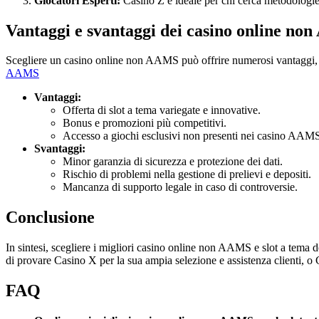
Giocatori Esperti:
Casino Z è ideale per chi cerca metodologie 
Vantaggi e svantaggi dei casino online no
Scegliere un casino online non AAMS può offrire numerosi vantaggi, m
AAMS
Vantaggi:
Offerta di slot a tema variegate e innovative.
Bonus e promozioni più competitivi.
Accesso a giochi esclusivi non presenti nei casino AAM
Svantaggi:
Minor garanzia di sicurezza e protezione dei dati.
Rischio di problemi nella gestione di prelievi e depositi.
Mancanza di supporto legale in caso di controversie.
Conclusione
In sintesi, scegliere i migliori casino online non AAMS e slot a tema d
di provare Casino X per la sua ampia selezione e assistenza clienti, o 
FAQ