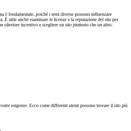
tema è fondamentale, poiché i temi diverse possono influenzare
ia. È utile anche esaminare le licenze e la reputazione del sito per
 ulteriore incentivo a scegliere un sito piuttosto che un altro.
stre esigenze. Ecco come differenti utenti possono trovare il sito più