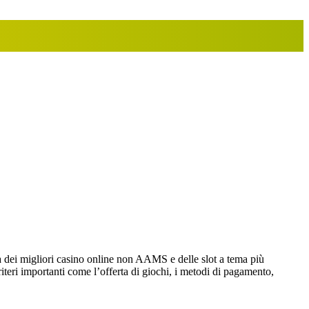
ta dei migliori casino online non AAMS e delle slot a tema più
criteri importanti come l’offerta di giochi, i metodi di pagamento,