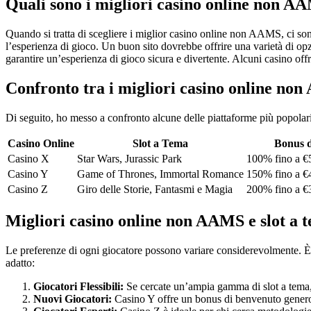
Quali sono i migliori casino online non AA
Quando si tratta di scegliere i miglior casino online non AAMS, ci sono
l’esperienza di gioco. Un buon sito dovrebbe offrire una varietà di opzio
garantire un’esperienza di gioco sicura e divertente. Alcuni casino offr
Confronto tra i migliori casino online non
Di seguito, ho messo a confronto alcune delle piattaforme più popolari, 
Casino Online
Slot a Tema
Bonus 
Casino X
Star Wars, Jurassic Park
100% fino a €
Casino Y
Game of Thrones, Immortal Romance
150% fino a €4
Casino Z
Giro delle Storie, Fantasmi e Magia
200% fino a €
Migliori casino online non AAMS e slot a te
Le preferenze di ogni giocatore possono variare considerevolmente. È q
adatto:
Giocatori Flessibili:
Se cercate un’ampia gamma di slot a tema, 
Nuovi Giocatori:
Casino Y offre un bonus di benvenuto generoso