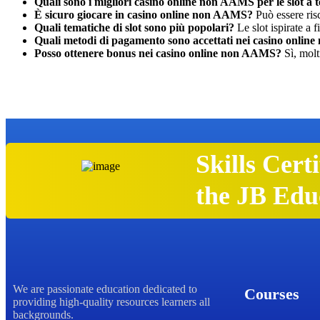
Quali sono i migliori casino online non AAMS per le slot a
È sicuro giocare in casino online non AAMS?
Può essere risc
Quali tematiche di slot sono più popolari?
Le slot ispirate a f
Quali metodi di pagamento sono accettati nei casino onli
Posso ottenere bonus nei casino online non AAMS?
Sì, molt
Skills Cert
the JB Edu
We are passionate education dedicated to
Courses
providing high-quality resources learners all
backgrounds.