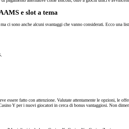
di pagamento alternative come Bitcoin, oltre a giochi unici e avvincent
n AAMS e slot a tema
a ci sono anche alcuni svantaggi che vanno considerati. Ecco una list
S.
eve essere fatto con attenzione. Valutate attentamente le opzioni, le offe
Casino Y per i nuovi giocatori in cerca di bonus vantaggiosi. Non diment