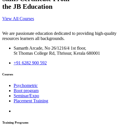
the JB Education
View All Courses
We are passionate education dedicated to providing high-quality
resources learners all backgrounds.
Samarth Arcade, No 26/1216/4 1st floor,
St Thomas College Rd, Thrissur, Kerala 680001
+91 6282 900 592
Courses
Psychometric
Boot program
Seminar/Expo
Placement Training
Training Programs