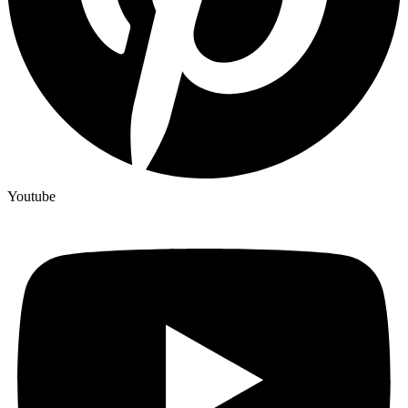
Youtube