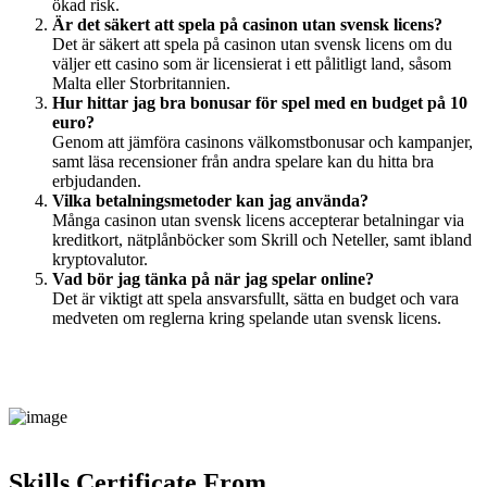
ökad risk.
Är det säkert att spela på casinon utan svensk licens?
Det är säkert att spela på casinon utan svensk licens om du
väljer ett casino som är licensierat i ett pålitligt land, såsom
Malta eller Storbritannien.
Hur hittar jag bra bonusar för spel med en budget på 10
euro?
Genom att jämföra casinons välkomstbonusar och kampanjer,
samt läsa recensioner från andra spelare kan du hitta bra
erbjudanden.
Vilka betalningsmetoder kan jag använda?
Många casinon utan svensk licens accepterar betalningar via
kreditkort, nätplånböcker som Skrill och Neteller, samt ibland
kryptovalutor.
Vad bör jag tänka på när jag spelar online?
Det är viktigt att spela ansvarsfullt, sätta en budget och vara
medveten om reglerna kring spelande utan svensk licens.
Skills Certificate From