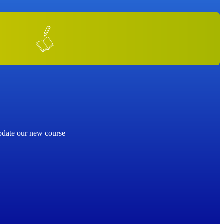
pdate our new course