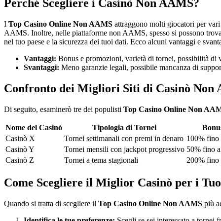
Perché Scegliere i Casinò Non AAMS?
I
Top Casino Online Non AAMS
attraggono molti giocatori per vari
AAMS. Inoltre, nelle piattaforme non AAMS, spesso si possono trovare 
nel tuo paese e la sicurezza dei tuoi dati. Ecco alcuni vantaggi e svant
Vantaggi:
Bonus e promozioni, varietà di tornei, possibilità di v
Svantaggi:
Meno garanzie legali, possibile mancanza di supporto c
Confronto dei Migliori Siti di Casinò No
Di seguito, esaminerò tre dei populisti
Top Casino Online Non AA
Nome del Casinò
Tipologia di Tornei
Bonu
Casinò X
Tornei settimanali con premi in denaro
100% fino
Casinò Y
Tornei mensili con jackpot progressivo
50% fino a 
Casinò Z
Tornei a tema stagionali
200% fino
Come Scegliere il Miglior Casinò per i Tuo
Quando si tratta di scegliere il
Top Casino Online Non AAMS
più ad
Identifica le tue preferenze:
Scegli se sei interessato a tornei f