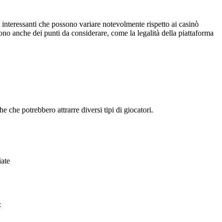
 interessanti che possono variare notevolmente rispetto ai casinò
no anche dei punti da considerare, come la legalità della piattaforma
e che potrebbero attrarre diversi tipi di giocatori.
iate
: