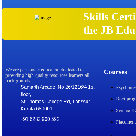
Skills Cert
the JB Edu
We are passionate education dedicated to
Courses
providing high-quality resources learners all
backgrounds.
Samarth Arcade, No 26/1216/4 1st
Psychomet
floor,
Boot prog
St Thomas College Rd, Thrissur,
Kerala 680001
Seminar/
+91 6282 900 592
Placement