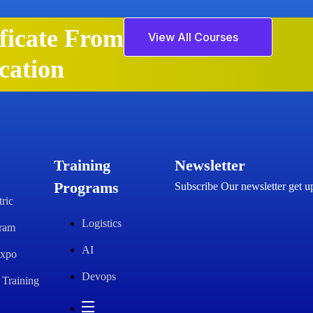
ificate From
View All Courses
cation
Training
Newsletter
Programs
Subscribe Our newsletter get u
ric
Logistics
ram
AI
Expo
Devops
 Training