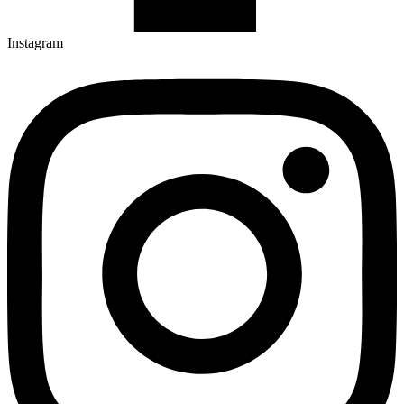
Instagram