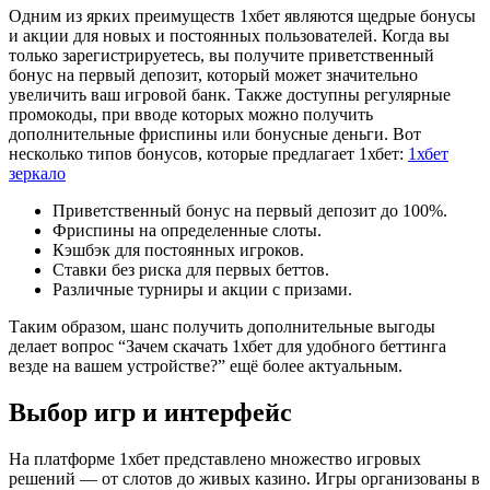
Одним из ярких преимуществ 1хбет являются щедрые бонусы
и акции для новых и постоянных пользователей. Когда вы
только зарегистрируетесь, вы получите приветственный
бонус на первый депозит, который может значительно
увеличить ваш игровой банк. Также доступны регулярные
промокоды, при вводе которых можно получить
дополнительные фриспины или бонусные деньги. Вот
несколько типов бонусов, которые предлагает 1хбет:
1хбет
зеркало
Приветственный бонус на первый депозит до 100%.
Фриспины на определенные слоты.
Кэшбэк для постоянных игроков.
Ставки без риска для первых беттов.
Различные турниры и акции с призами.
Таким образом, шанс получить дополнительные выгоды
делает вопрос “Зачем скачать 1хбет для удобного беттинга
везде на вашем устройстве?” ещё более актуальным.
Выбор игр и интерфейс
На платформе 1хбет представлено множество игровых
решений — от слотов до живых казино. Игры организованы в