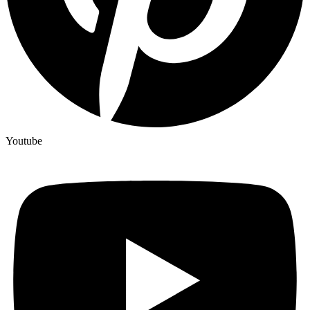
Youtube