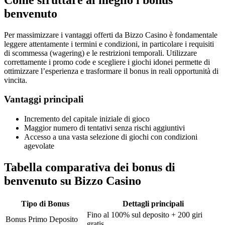
benvenuto
Per massimizzare i vantaggi offerti da Bizzo Casino è fondamentale
leggere attentamente i termini e condizioni, in particolare i requisiti
di scommessa (wagering) e le restrizioni temporali. Utilizzare
correttamente i promo code e scegliere i giochi idonei permette di
ottimizzare l’esperienza e trasformare il bonus in reali opportunità di
vincita.
Vantaggi principali
Incremento del capitale iniziale di gioco
Maggior numero di tentativi senza rischi aggiuntivi
Accesso a una vasta selezione di giochi con condizioni
agevolate
Tabella comparativa dei bonus di
benvenuto su Bizzo Casino
Tipo di Bonus
Dettagli principali
Fino al 100% sul deposito + 200 giri
Bonus Primo Deposito
gratis