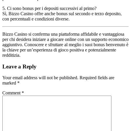
5. Ci sono bonus per i depositi successivi al primo?
Sì, Bizzo Casino offre anche bonus sul secondo e terzo deposito,
con percentuali e condizioni diverse.
Bizzo Casino si conferma una piattaforma affidabile e vantaggiosa
per chi desidera iniziare a giocare online con un supporto economico
aggiuntivo. Conoscere e sfruttare al meglio i suoi bonus benvenuto è
la chiave per un’esperienza di gioco positiva e potenzialmente
redditizia.
Leave a Reply
Your email address will not be published.
Required fields are
marked
*
Comment
*