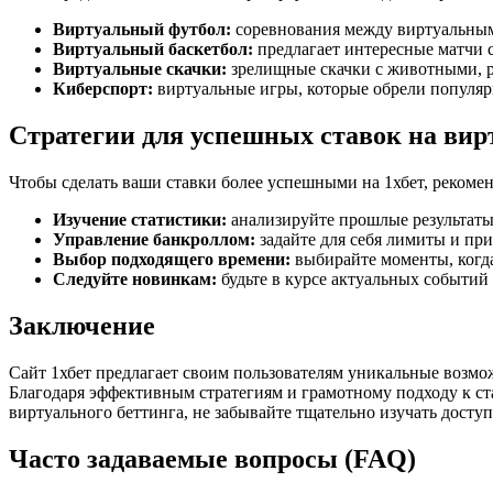
Виртуальный футбол:
соревнования между виртуальным
Виртуальный баскетбол:
предлагает интересные матчи с
Виртуальные скачки:
зрелищные скачки с животными, р
Киберспорт:
виртуальные игры, которые обрели популяр
Стратегии для успешных ставок на ви
Чтобы сделать ваши ставки более успешными на 1хбет, рекомен
Изучение статистики:
анализируйте прошлые результаты 
Управление банкроллом:
задайте для себя лимиты и при
Выбор подходящего времени:
выбирайте моменты, когд
Следуйте новинкам:
будьте в курсе актуальных событий
Заключение
Сайт 1хбет предлагает своим пользователям уникальные возмо
Благодаря эффективным стратегиям и грамотному подходу к ст
виртуального беттинга, не забывайте тщательно изучать дост
Часто задаваемые вопросы (FAQ)