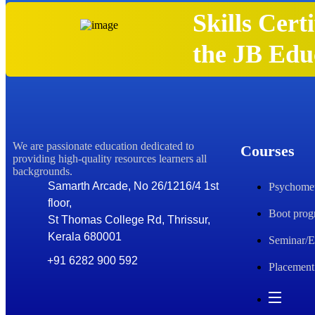
Skills Cert
the JB Edu
We are passionate education dedicated to
Courses
providing high-quality resources learners all
backgrounds.
Samarth Arcade, No 26/1216/4 1st
Psychomet
floor,
Boot prog
St Thomas College Rd, Thrissur,
Kerala 680001
Seminar/
+91 6282 900 592
Placement