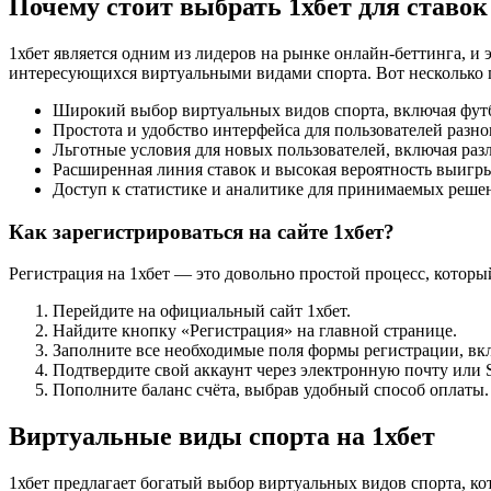
Почему стоит выбрать 1хбет для ставо
1хбет является одним из лидеров на рынке онлайн-беттинга, и
интересующихся виртуальными видами спорта. Вот несколько п
Широкий выбор виртуальных видов спорта, включая футбо
Простота и удобство интерфейса для пользователей разно
Льготные условия для новых пользователей, включая раз
Расширенная линия ставок и высокая вероятность выигр
Доступ к статистике и аналитике для принимаемых реше
Как зарегистрироваться на сайте 1хбет?
Регистрация на 1хбет — это довольно простой процесс, которы
Перейдите на официальный сайт 1хбет.
Найдите кнопку «Регистрация» на главной странице.
Заполните все необходимые поля формы регистрации, в
Подтвердите свой аккаунт через электронную почту или
Пополните баланс счёта, выбрав удобный способ оплаты.
Виртуальные виды спорта на 1хбет
1хбет предлагает богатый выбор виртуальных видов спорта, ко