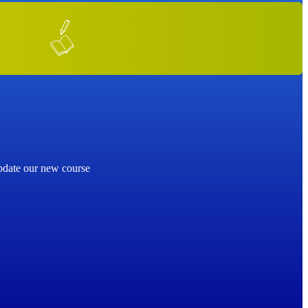
pdate our new course