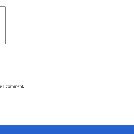
me I comment.