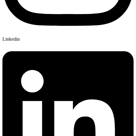
Linkedin