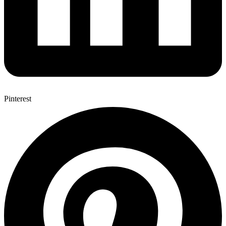
Pinterest