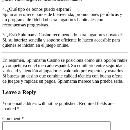
4. ¿Qué tipo de bonos puedo esperar?
Spinmama ofrece bonos de bienvenida, promociones periódicas y
un programa de fidelidad para jugadores habituales con
recompensas progresivas.
5. ¿Está Spinmama Casino recomendado para jugadores novatos?
Sí, su interfaz sencilla y soporte eficiente lo hacen accesible para
quienes se inician en el juego online.
En resumen, Spinmama Casino se posiciona como una opción fiable
y competitiva en el mercado español. Su equilibrio entre seguridad,
variedad y atención al jugador es valorado por expertos y usuarios.
Si buscas un casino que combine calidad técnica con buena oferta
de juegos y rapidez en pagos, Spinmama merece una prueba seria.
Leave a Reply
Your email address will not be published.
Required fields are
marked
*
Comment
*