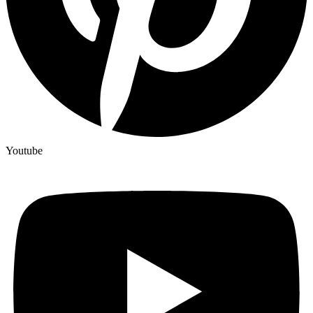
Youtube