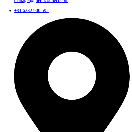
manager@jbeduconnect.com
+91 6282 900 592