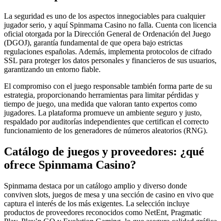
La seguridad es uno de los aspectos innegociables para cualquier
jugador serio, y aquí Spinmama Casino no falla. Cuenta con licencia
oficial otorgada por la Dirección General de Ordenación del Juego
(DGOJ), garantía fundamental de que opera bajo estrictas
regulaciones españolas. Además, implementa protocolos de cifrado
SSL para proteger los datos personales y financieros de sus usuarios,
garantizando un entorno fiable.
El compromiso con el juego responsable también forma parte de su
estrategia, proporcionando herramientas para limitar pérdidas y
tiempo de juego, una medida que valoran tanto expertos como
jugadores. La plataforma promueve un ambiente seguro y justo,
respaldado por auditorías independientes que certifican el correcto
funcionamiento de los generadores de números aleatorios (RNG).
Catálogo de juegos y proveedores: ¿qué
ofrece Spinmama Casino?
Spinmama destaca por un catálogo amplio y diverso donde
conviven slots, juegos de mesa y una sección de casino en vivo que
captura el interés de los más exigentes. La selección incluye
productos de proveedores reconocidos como NetEnt, Pragmatic