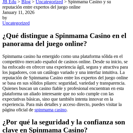
JB Edu
>
Blog
>
Uncategorized
>
Spinmama Casino y su
reputación entre expertos del juego online
January 11, 2026
by
Uncategorized
¿Qué distingue a Spinmama Casino en el
panorama del juego online?
Spinmama casino ha emergido como una plataforma sólida en el
competitivo mercado español de casinos online. Desde su inicio, se
ha enfocado en ofrecer una experiencia ágil, segura y atractiva para
los jugadores, con un catálogo variado y una interfaz intuitiva. La
reputación de Spinmama Casino entre los expertos del juego online
se basa en sus sólidos pilares: seguridad, variedad y transparencia.
Quienes buscan un casino fiable y profesional encuentran en esta
plataforma un aliado interesante que no solo cumple con las
expectativas básicas, sino que también intenta innovar en la
experiencia. Para más detalles y acceso directo, puedes visitar la
página oficial de
spinmama casino
.
¿Por qué la seguridad y la confianza son
clave en Spinmama Casino?