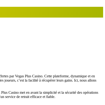
offertes par Vegas Plus Casino. Cette plateforme, dynamique et en
 joueurs, c’est la facilité à récupérer leurs gains. Ici, nous allons
 Plus Casino met en avant la simplicité et la sécurité des opérations
’un service de retrait efficace et fiable.