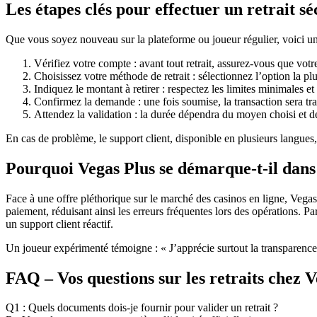
Les étapes clés pour effectuer un retrait sé
Que vous soyez nouveau sur la plateforme ou joueur régulier, voici un
Vérifiez votre compte : avant tout retrait, assurez-vous que vo
Choisissez votre méthode de retrait : sélectionnez l’option la plu
Indiquez le montant à retirer : respectez les limites minimales e
Confirmez la demande : une fois soumise, la transaction sera trai
Attendez la validation : la durée dépendra du moyen choisi et de
En cas de problème, le support client, disponible en plusieurs langues
Pourquoi Vegas Plus se démarque-t-il dans l
Face à une offre pléthorique sur le marché des casinos en ligne, Vegas 
paiement, réduisant ainsi les erreurs fréquentes lors des opérations. 
un support client réactif.
Un joueur expérimenté témoigne : « J’apprécie surtout la transparence de
FAQ – Vos questions sur les retraits chez 
Q1 : Quels documents dois-je fournir pour valider un retrait ?