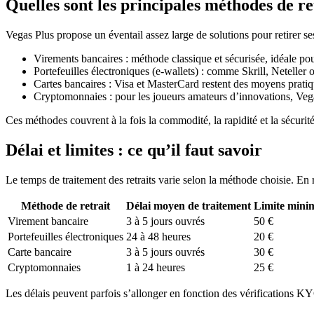
Quelles sont les principales méthodes de re
Vegas Plus propose un éventail assez large de solutions pour retirer ses
Virements bancaires : méthode classique et sécurisée, idéale po
Portefeuilles électroniques (e-wallets) : comme Skrill, Neteller 
Cartes bancaires : Visa et MasterCard restent des moyens pratiqu
Cryptomonnaies : pour les joueurs amateurs d’innovations, Vegas
Ces méthodes couvrent à la fois la commodité, la rapidité et la sécurit
Délai et limites : ce qu’il faut savoir
Le temps de traitement des retraits varie selon la méthode choisie. En 
Méthode de retrait
Délai moyen de traitement
Limite mini
Virement bancaire
3 à 5 jours ouvrés
50 €
Portefeuilles électroniques
24 à 48 heures
20 €
Carte bancaire
3 à 5 jours ouvrés
30 €
Cryptomonnaies
1 à 24 heures
25 €
Les délais peuvent parfois s’allonger en fonction des vérifications KYC 