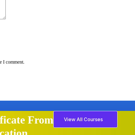
me I comment.
ificate From
View All Courses
cation