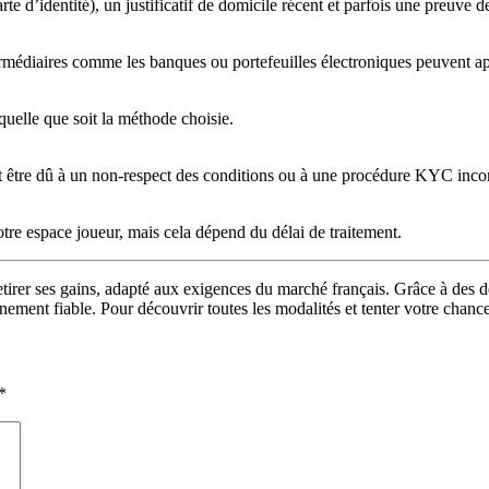
rte d’identité), un justificatif de domicile récent et parfois une preuve
termédiaires comme les banques ou portefeuilles électroniques peuvent 
, quelle que soit la méthode choisie.
eut être dû à un non-respect des conditions ou à une procédure KYC inco
otre espace joueur, mais cela dépend du délai de traitement.
tirer ses gains, adapté aux exigences du marché français. Grâce à des dé
ement fiable. Pour découvrir toutes les modalités et tenter votre chance,
*