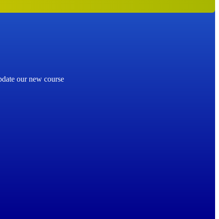
pdate our new course