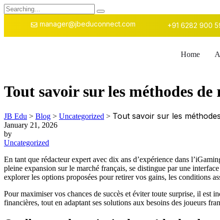
manager@jbeduconnect.com
+91 6282 900 5
Home
A
Tout savoir sur les méthodes de 
Tout savoir sur les méthodes
JB Edu
>
Blog
>
Uncategorized
>
January 21, 2026
by
Uncategorized
En tant que rédacteur expert avec dix ans d’expérience dans l’iGaming,
pleine expansion sur le marché français, se distingue par une interface i
explorer les options proposées pour retirer vos gains, les conditions ass
Pour maximiser vos chances de succès et éviter toute surprise, il est in
financières, tout en adaptant ses solutions aux besoins des joueurs 