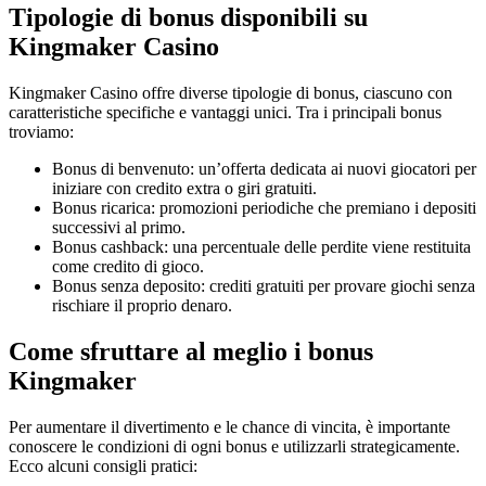
Tipologie di bonus disponibili su
Kingmaker Casino
Kingmaker Casino offre diverse tipologie di bonus, ciascuno con
caratteristiche specifiche e vantaggi unici. Tra i principali bonus
troviamo:
Bonus di benvenuto: un’offerta dedicata ai nuovi giocatori per
iniziare con credito extra o giri gratuiti.
Bonus ricarica: promozioni periodiche che premiano i depositi
successivi al primo.
Bonus cashback: una percentuale delle perdite viene restituita
come credito di gioco.
Bonus senza deposito: crediti gratuiti per provare giochi senza
rischiare il proprio denaro.
Come sfruttare al meglio i bonus
Kingmaker
Per aumentare il divertimento e le chance di vincita, è importante
conoscere le condizioni di ogni bonus e utilizzarli strategicamente.
Ecco alcuni consigli pratici: