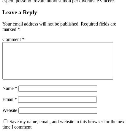
esperti possono trovare nuovi stimoli per divertirsi e vincere.
Leave a Reply
Your email address will not be published.
Required fields are
marked
*
Comment
*
Name
*
Email
*
Website
Save my name, email, and website in this browser for the next
time I comment.