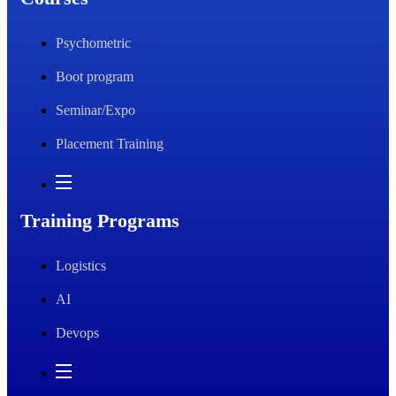
Psychometric
Boot program
Seminar/Expo
Placement Training
Training Programs
Logistics
AI
Devops