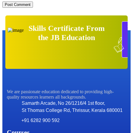
Skills Certificate From
Vi
Al
the JB Education
Co
We are passionate education dedicated to providing high-
quality resources learners all backgrounds.
Samarth Arcade, No 26/1216/4 1st floor,
St Thomas College Rd, Thrissur, Kerala 680001
+91 6282 900 592
Courses